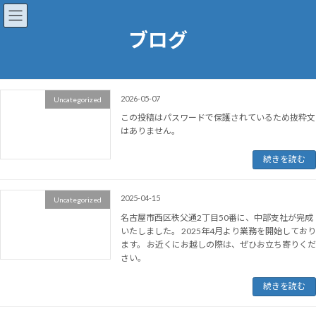
コ
ナ
ン
ビ
ブログ
テ
ゲ
ン
ー
ツ
シ
へ
ョ
ス
ン
2026-05-07
Uncategorized
キ
に
この投稿はパスワードで保護されているため抜粋文
ッ
移
はありません。
プ
動
続きを読む
2025-04-15
Uncategorized
名古屋市西区秩父通2丁目50番に、中部支社が完成
いたしました。 2025年4月より業務を開始しており
ます。 お近くにお越しの際は、ぜひお立ち寄りくだ
さい。
続きを読む